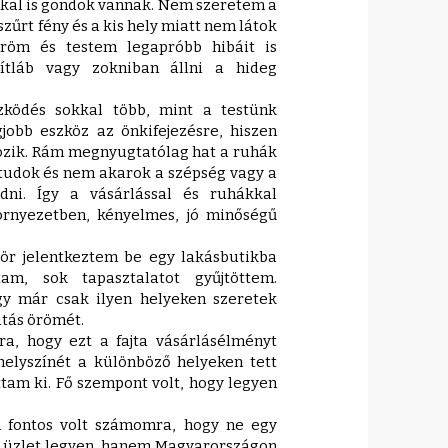
kkal is gondok vannak. Nem szeretem a
szűrt fény és a kis hely miatt nem látok
röm és testem legapróbb hibáit is
ezítláb vagy zokniban állni a hideg
zködés sokkal több, mint a testünk
obb eszköz az önkifejezésre, hiszen
ozik. Rám megnyugtatólag hat a ruhák
 tudok és nem akarok a szépség vagy a
ödni. Így a vásárlással és ruhákkal
örnyezetben, kényelmes, jó minőségű
ör jelentkeztem be egy lakásbutikba
am, sok tapasztalatot gyűjtöttem.
y már csak ilyen helyeken szeretek
atás örömét.
a, hogy ezt a fajta vásárlásélményt
helyszínét a különböző helyeken tett
ttam ki. Fő szempont volt, hogy legyen
n fontos volt számomra, hogy ne egy
eli üzlet legyen, hanem Magyarországon