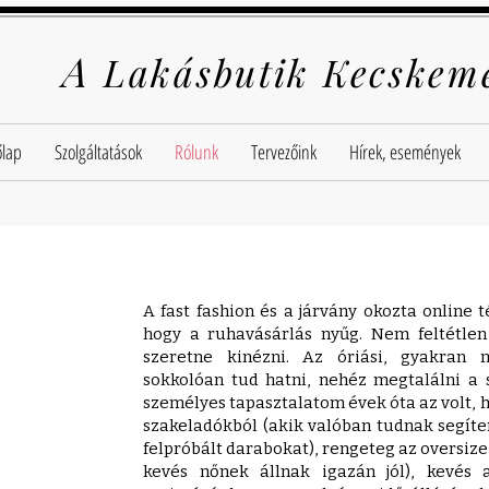
A
Lakásbutik Kecskem
őlap
Szolgáltatások
Rólunk
Tervezőink
Hírek, események
A fast fashion és a járvány okozta online 
hogy a ruhavásárlás nyűg. Nem feltétlen
szeretne kinézni. Az óriási, gyakran m
sokkolóan tud hatni, nehéz megtalálni a
személyes tapasztalatom évek óta az volt, h
szakeladókból (akik valóban tudnak segíte
felpróbált darabokat), rengeteg az oversiz
kevés nőnek állnak igazán jól), kevés 