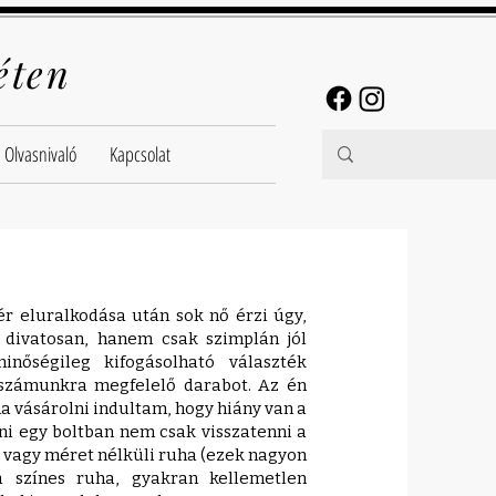
éten
Olvasnivaló
Kapcsolat
tér eluralkodása után sok nő érzi úgy,
 divatosan, hanem csak szimplán jól
inőségileg kifogásolható választék
 számunkra megfelelő darabot. Az én
a vásárolni indultam, hogy hiány van a
ni egy boltban nem csak visszatenni a
e vagy méret nélküli ruha (ezek nagyon
a színes ruha, gyakran kellemetlen