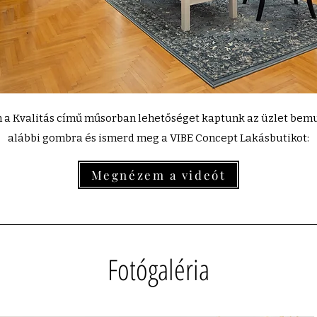
 Kvalitás című műsorban lehetőséget kaptunk az üzlet bemut
alábbi gombra és ismerd meg a VIBE Concept Lakásbutikot:
Megnézem a videót
Fotógaléria