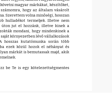
követni magyar márkákat, készítőket,
t számomra, hogy az általam vásárolt
a. Szerettem volna minőségi, hosszan
b hulladékot termeljek. Illetve nem
ton jut el hozzánk, illetve kinek a
Szokták mondani, hogy mindenkinek a
a saját környezetben lévő vállalkozások
 A hosszas kutatómunka során több
mba ezek közül hozok el néhányat és
olyan márkát is bemutassak majd, akik
demelnek.
ezz be Te is egy kötelezettségmentes