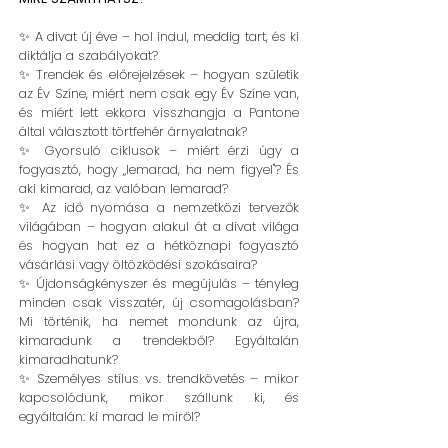
✨ A divat új éve – hol indul, meddig tart, és ki
diktálja a szabályokat?
✨ Trendek és előrejelzések – hogyan születik
az Év Színe, miért nem csak egy Év Színe van,
és miért lett ekkora visszhangja a Pantone
által választott törtfehér árnyalatnak?
✨ Gyorsuló ciklusok – miért érzi úgy a
fogyasztó, hogy „lemarad, ha nem figyel"? És
aki kimarad, az valóban lemarad?
✨ Az idő nyomása a nemzetközi tervezők
világában – hogyan alakul át a divat világa
és hogyan hat ez a hétköznapi fogyasztó
vásárlási vagy öltözködési szokásaira?
✨ Újdonságkényszer és megújulás – tényleg
minden csak visszatér, új csomagolásban?
Mi történik, ha nemet mondunk az újra,
kimaradunk a trendekből? Egyáltalán
kimaradhatunk?
✨ Személyes stílus vs. trendkövetés – mikor
kapcsolódunk, mikor szállunk ki, és
egyáltalán: ki marad le miről?