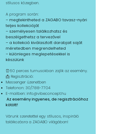
stílusos közegben.
A program során:
– megtekintheted a ZAGABO tavasz–nyári
teljes kollekcióját
– személyesen találkozhatsz és
beszélgethetsz a tervezővel
– a kollekció kiválasztott darabjait saját
méretedben megrendelheted
– különleges meglepetésekkel is
készülünk
⏰
60 perces turnusokban zajlik az esemény.
📩
Regisztráció:
Messenger üzenetben
Telefonon: 30/788-7704
E-mailben:
info@vibeconcept.hu
Az esemény ingyenes, de regisztrációhoz
kötött!
Várunk szeretettel egy stílusos, inspiráló
találkozásra a ZAGABO világában!