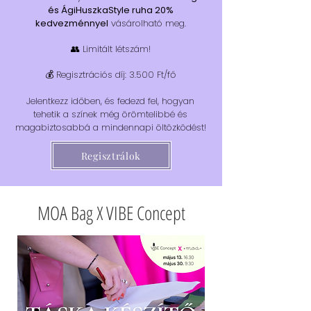
és ÁgiHuszkaStyle ruha 20%
kedvezménnyel
vásárolható meg.
👥 Limitált létszám!
💰 Regisztrációs díj: 3.500 Ft/fő
Jelentkezz időben, és fedezd fel, hogyan
tehetik a színek még örömtelibbé és
magabiztosabbá a mindennapi öltözködést!
Regisztrálok
MOA Bag X VIBE Concept