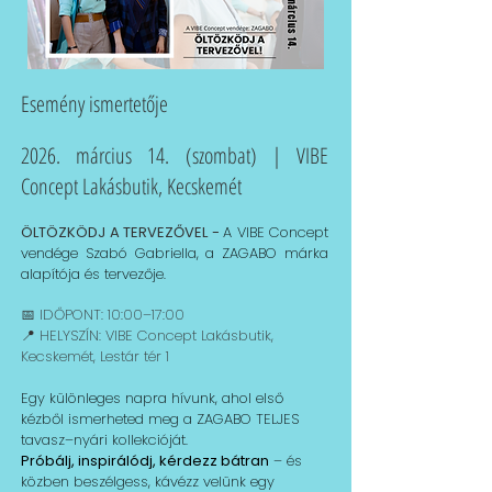
Esemény ismertetője
2026. március 14. (szombat) | VIBE
Concept Lakásbutik, Kecskemét
ÖLTÖZKÖDJ A TERVEZŐVEL -
A VIBE Concept
vendége
Szabó Gabriella, a ZAGABO márka
alapítója és tervezője.
📅 IDŐPONT: 10:00–17:00
📍 HELYSZÍN: VIBE Concept Lakásbutik,
Kecskemét, Lestár tér 1
Egy különleges napra hívunk, ahol első
kézből ismerheted meg a ZAGABO TELJES
tavasz–nyári kollekcióját.
Próbálj, inspirálódj, kérdezz bátran
– és
közben beszélgess, kávézz velünk egy