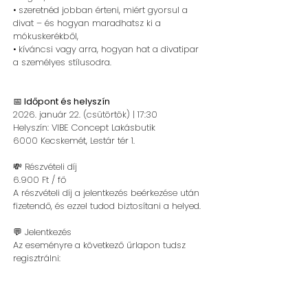
• szeretnéd jobban érteni, miért gyorsul a
divat – és hogyan maradhatsz ki a
mókuskerékből,
• kíváncsi vagy arra, hogyan hat a divatipar
a személyes stílusodra.
📅
Időpont és helyszín
2026. január 22. (csütörtök) | 17:30
Helyszín: VIBE Concept Lakásbutik
6000 Kecskemét, Lestár tér 1.
💸 Részvételi díj
6.900 Ft / fő
A részvételi díj a jelentkezés beérkezése után
fizetendő, és ezzel tudod biztosítani a helyed.
💬 Jelentkezés
Az eseményre a következő űrlapon tudsz
regisztrálni: