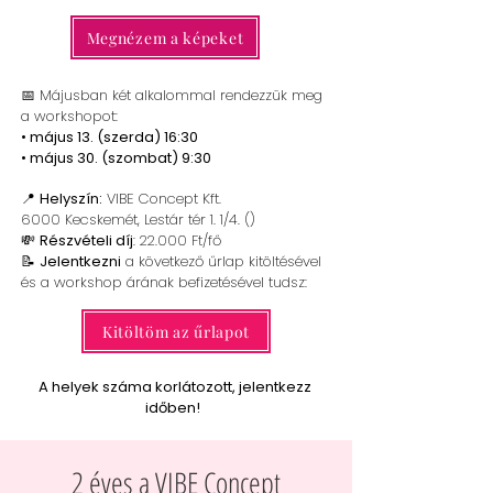
Megnézem a képeket
📅 Májusban két alkalommal rendezzük meg
a workshopot:
• május 13. (szerda) 16:30
• május 30. (szombat) 9:30
📍
Helyszín:
VIBE Concept Kft.
6000 Kecskemét, Lestár tér 1. 1/4. ()
💸
Részvételi díj
: 22.000 Ft/fő
📝
Jelentkezni
a következő űrlap kitöltésével
és a workshop árának befizetésével tudsz:
Kitöltöm az űrlapot
A helyek száma korlátozott, jelentkezz
időben!
2 éves a VIBE Concept