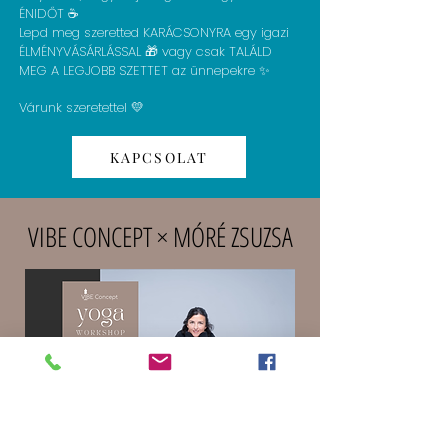
ÉNIDŐT ☕
Lepd meg szeretted KARÁCSONYRA egy igazi
ÉLMÉNYVÁSÁRLÁSSAL 🎁 vagy csak TALÁLD
MEG A LEGJOBB SZETTET az ünnepekre ✨
Várunk szeretettel 💛
KAPCSOLAT
VIBE CONCEPT × MÓRÉ ZSUZSA