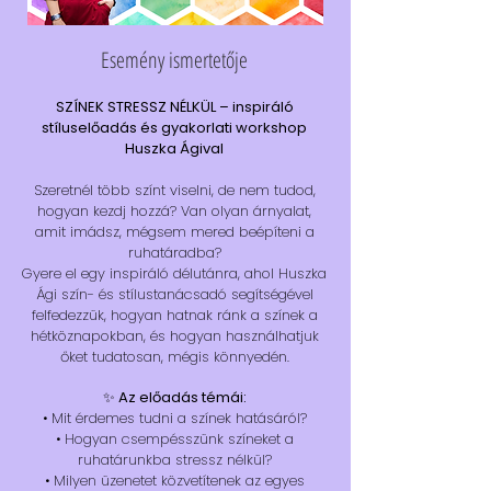
Esemény ismertetője
SZÍNEK STRESSZ NÉLKÜL – inspiráló
stíluselőadás és gyakorlati workshop
Huszka Ágival
Szeretnél több színt viselni, de nem tudod,
hogyan kezdj hozzá? Van olyan árnyalat,
amit imádsz, mégsem mered beépíteni a
ruhatáradba?
Gyere el egy inspiráló délutánra, ahol Huszka
Ági szín- és stílustanácsadó segítségével
felfedezzük, hogyan hatnak ránk a színek a
hétköznapokban, és hogyan használhatjuk
őket tudatosan, mégis könnyedén.
✨ Az előadás témái:
• Mit érdemes tudni a színek hatásáról?
• Hogyan csempésszünk színeket a
ruhatárunkba stressz nélkül?
• Milyen üzenetet közvetítenek az egyes