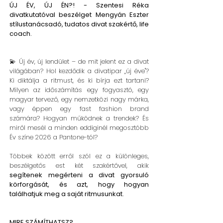
ÚJ ÉV, ÚJ ÉN?! - Szentesi Réka
divatkutatóval beszélget Mengyán Eszter
stílustanácsadó, tudatos divat szakértő, life
coach.
💫 Új év, új lendület – de mit jelent ez a divat
világában? Hol kezdődik a divatipar „új éve"?
Ki diktálja a ritmust, és ki bírja ezt tartani?
Milyen az időszámítás egy fogyasztó, egy
magyar tervező, egy nemzetközi nagy márka,
vagy éppen egy fast fashion brand
számára? Hogyan működnek a trendek? És
miről mesél a minden eddiginél megosztóbb
Év színe 2026 a Pantone-tól?
Többek között erről szól ez a különleges,
beszélgetős est két szakértővel, akik
segítenek megérteni a divat gyorsuló
körforgását, és azt, hogy hogyan
találhatjuk meg a saját ritmusunkat.
MIRE SZÁMÍTHATSZ?