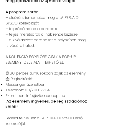
megtapasztalják az új márka világát.
A program során:
– elsőként ismerheted meg a LA PERLA DI
SYSCO kollekcióját
– felpróbálhatod a darabokat
– teljes méretsorok állnak rendelkezésre
– a kiválasztott darabokat a helyszínen meg
is vásárolhatod.
A KOLLEKCIÓ EGYELŐRE CSAK A POP-UP
ESEMÉNY IDEJE ALATT ÉRHETŐ EL.
⏰
60 perces turnusokban zajlik az esemény.
📩
Regisztráció:
Messenger üzenetben
Telefonon: 30/788-7704
E-mailben:
info@vibeconcept.hu
Az esemény ingyenes, de regisztrációhoz
kötött!
Fedezd fel velünk a LA PERLA DI SYSCO első
kollekcióját.