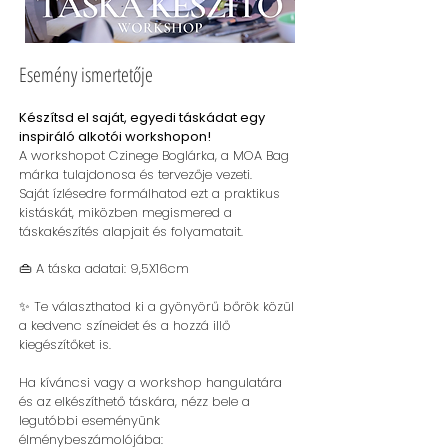
Esemény ismertetője
Készítsd el saját, egyedi táskádat egy
inspiráló alkotói workshopon!
A workshopot Czinege Boglárka, a MOA Bag
márka tulajdonosa és tervezője vezeti.
Saját ízlésedre formálhatod ezt a praktikus
kistáskát, miközben megismered a
táskakészítés alapjait és folyamatait.
👜 A táska adatai: 9,5X16cm
✨ Te választhatod ki a gyönyörű bőrök közül
a kedvenc színeidet és a hozzá illő
kiegészítőket is.
Ha kíváncsi vagy a workshop hangulatára
és az elkészíthető táskára, nézz bele a
legutóbbi eseményünk
élménybeszámolójába: