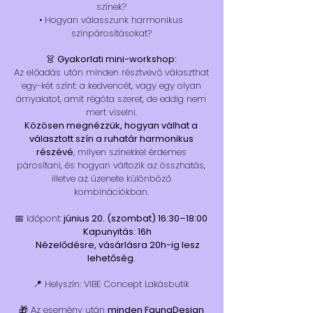
színek?
• Hogyan válasszunk harmonikus
színpárosításokat?
👗 Gyakorlati mini-workshop:
Az előadás után minden résztvevő választhat
egy-két színt: a kedvencét, vagy egy olyan
árnyalatot, amit régóta szeret, de eddig nem
mert viselni.
Közösen megnézzük, hogyan válhat a
választott szín a ruhatár harmonikus
részévé
, milyen színekkel érdemes
párosítani, és hogyan változik az összhatás,
illetve az üzenete különböző
kombinációkban.
📅 Időpont:
június 20. (szombat) 16:30–18:00
Kapunyitás: 16h
Nézelődésre, vásárlásra 20h-ig lesz
lehetőség.
📍 Helyszín: VIBE Concept Lakásbutik
🎁 Az esemény után
minden FaunaDesign