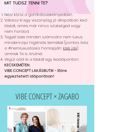
MIT TUDSZ TENNI TE?
Nézz körül a gardróbszekrényedben.
Válassz ki egy viszonylag jó állapotban levő
táskát, amire már nincs szükséged vagy
nem hordod.
Tegyél bele minden számodra nem luxus,
mindennapi higiéniás terméket (pontos lista
a #nemluxustaska honlapján:
klikk ide
),
aminek Te is örülnél.
Végül add le a táskát egy leadóponton:
KECSKEMÉTEN:
VIBE CONCEPT LAKÁSBUTIK -
Előre
egyeztetett időpontban!
VIBE CONCEPT × ZAGABO