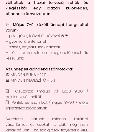
válhattak a hazai tervezői ruhák és
kiegészítők egy igazán különleges,
otthonos környezetben.
✨
Május 7–9. között ünnepi hangulattal
várunk:
– pezsgővel, teával és kávéval ☕🥂
– gyönyörű enteriőrrel
– színes, egyedi ruhakínálattal
– és természetesen meglepetésekkel is
készülünk:
Az ünnepelt ajándéka számotokra:
👗 MINDEN RUHA –22%
👜 MINDEN KIEGÉSZÍTŐ –15%
🗓 Csütörtök (május 7.) 15:00–19:00 /
bejelentkezés nélkül
🗓 Péntek és szombat (május 8–9.) /
előre
egyeztetett időpontban
Szeretettel várunk minden korábbi
vásárlónkat, és azokat is, akik még nem
jártak nálunk – ha eddig csak figyelted a VIBE