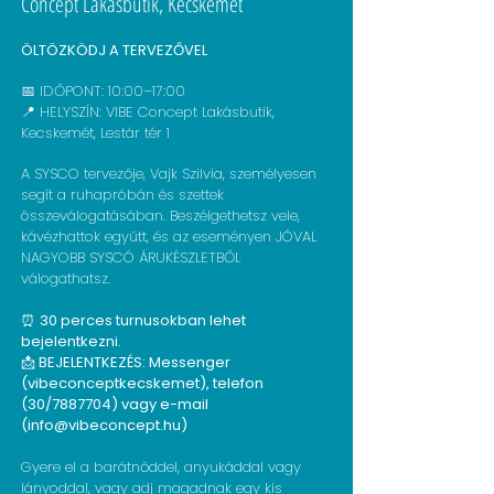
Concept Lakásbutik, Kecskemét
ÖLTÖZKÖDJ A TERVEZŐVEL
📅 IDŐPONT: 10:00–17:00
📍 HELYSZÍN: VIBE Concept Lakásbutik,
Kecskemét, Lestár tér 1
A SYSCO tervezője, Vajk Szilvia, személyesen
segít a ruhapróbán és szettek
összeválogatásában. Beszélgethetsz vele,
kávézhattok együtt, és az eseményen JÓVAL
NAGYOBB SYSCÓ ÁRUKÉSZLETBŐL
válogathatsz.
⏰
30 perces turnusokban lehet
bejelentkezni.
📩
BEJELENTKEZÉS: Messenger
(vibeconceptkecskemet), telefon
(30/7887704) vagy e-mail
(
info@vibeconcept.hu
)
Gyere el a barátnőddel, anyukáddal vagy
lányoddal, vagy adj magadnak egy kis