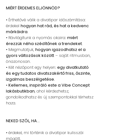
MIÉRT ÉRDEMES ELJÖNNÖD?
• Érthetővé válik a divatipar időszámítása:
érdekel
hogyan hat rád, és hat a kedvenc
márkáidra
.
• Rávilágítunk a nyomás okaira:
miért
érezzük néha szédítőnek a trendeket
.
• Megmutatjuk,
hogyan igazodhatsz el a
gyors változások között
– saját ritmusban,
önazonosan.
• Két nézőpont egy helyen:
egy divatkutató
és egy tudatos divatszakértő friss, őszinte,
izgalmas beszélgetése.
•
Kellemes, inspiráló este a Vibe Concept
lakásbutikban
, ahol kérdezhetsz,
gondolkodhatsz és új szempontokkal térhetsz
haza.
NEKED SZÓL, HA…
• érdekel, mi történik a divatipar kulisszái
mögött,