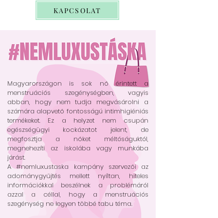
KAPCSOLAT
Magyarországon is sok nő érintett a
menstruációs szegénységben, vagyis
abban, hogy nem tudja megvásárolni a
számára alapvető fontosságú intimhigiéniás
termékeket. Ez a helyzet nem csupán
egészségügyi kockázatot jelent, de
megfosztja a nőket méltóságuktól,
megnehezíti az iskolába vagy munkába
járást.
A #nemluxustaska kampány szervezői az
adománygyűjtés mellett nyíltan, hiteles
információkkal beszélnek a problémáról
azzal a céllal, hogy a menstruációs
szegénység ne legyen többé tabu téma.