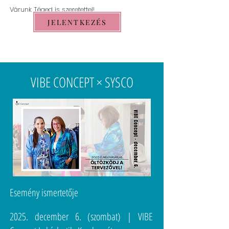
Várunk Téged is szeretettel!
JELENTKEZÉS
VIBE CONCEPT × SYSCO
Esemény ismertetője
2025. december 6. (szombat) | VIBE