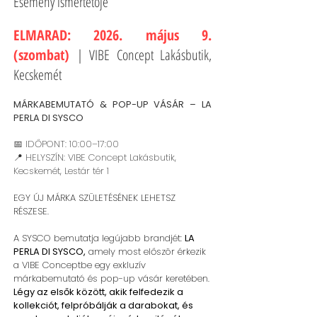
Esemény ismertetője
ELMARAD: 2026. május 9.
(szombat)
| VIBE Concept Lakásbutik,
Kecskemét
MÁRKABEMUTATÓ & POP-UP VÁSÁR – LA
PERLA DI SYSCO
📅 IDŐPONT: 10:00–17:00
📍 HELYSZÍN: VIBE Concept Lakásbutik,
Kecskemét, Lestár tér 1
EGY ÚJ MÁRKA SZÜLETÉSÉNEK LEHETSZ
RÉSZESE.
A SYSCO bemutatja legújabb brandjét:
LA
PERLA DI SYSCO,
amely most először érkezik
a VIBE Conceptbe egy exkluzív
márkabemutató és pop-up vásár keretében.
Légy az elsők között, akik felfedezik a
kollekciót, felpróbálják a darabokat, és